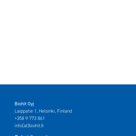
Biohit Oyj
Laippatie 1, Helsinki, Finland
+358 9 773 861
info(at)biohit.fi