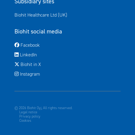
Subsidiary sites
Avautuu uuteen ikkunaan
Biohit Healthcare Ltd (UK)
Biohit social media
Avautuu uuteen ikkunaan
Facebook
Avautuu uuteen ikkunaan
LinkedIn
Avautuu uuteen ikkunaan
Biohit in X
Instagram
© 2026 Biohit Oyj, All rights reserved.
Legal notice
Privacy policy
Cookies