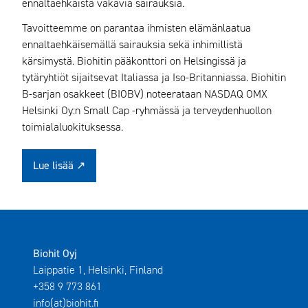
ennaltaehkäistä vakavia sairauksia.
Tavoitteemme on parantaa ihmisten elämänlaatua
ennaltaehkäisemällä sairauksia sekä inhimillistä
kärsimystä. Biohitin pääkonttori on Helsingissä ja
tytäryhtiöt sijaitsevat Italiassa ja Iso-Britanniassa. Biohitin
B-sarjan osakkeet (BIOBV) noteerataan NASDAQ OMX
Helsinki Oy:n Small Cap -ryhmässä ja terveydenhuollon
toimialaluokituksessa.
Lue lisää
↗
Biohit Oyj
Laippatie 1, Helsinki, Finland
+358 9 773 861
info(at)biohit.fi