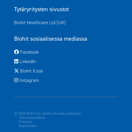
Tytäryritysten sivustot
Avautuu uuteen ikkunaan
Biohit Healthcare Ltd (UK)
Biohit sosiaalisessa mediassa
Avautuu uuteen ikkunaan
Facebook
Avautuu uuteen ikkunaan
LinkedIn
Avautuu uuteen ikkunaan
Biohit X:ssä
Avautuu uuteen ikkunaan
Instagram
© 2026 Biohit Oyj, Kaikki oikeudet pidätetään.
Tietosuojaseloste
Evästeet
Käyttöehdot