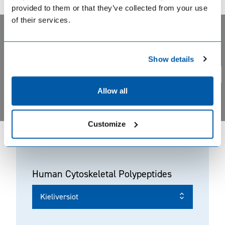
provided to them or that they’ve collected from your use
of their services.
Lue lisää englanninkieliseltä sivustoltamme →
Privacy notice. BIOHIT uses cookie based analytical systems
Show details
to track visitor activity across our pages, and we take your
Monoklonaaliset vasta-aineet →
privacy very seriously. Please confirm you are agree.
Yes
No
Allow all
Solun tukirangan proteiinit
tuote-esitteet
Customize
Human Cytoskeletal Polypeptides
Kieliversiot