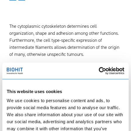
The cytoplasmic cytoskeleton determines cell
organization, shape and adhesion among other functions.
Furthermore, the cell type-specific expression of
intermediate filaments allows determination of the origin
of many, otherwise unspecific tumours.
Biohit offers monoclonal antibodies to the following
cytoskeletal peptides: α-Actinin, α- Fodrin, Cytokeratin 18,
Cytokeratin 8, 18, 19, Cytokeratin 7, 17, 19, Neurofilament
This website uses cookies
70, 200, Neurofilament 150, 200, Vinculin and Vimentin.
We use cookies to personalise content and ads, to
provide social media features and to analyse our traffic.
We also share information about your use of our site with
Other MAb concentrations and buffer compositions are
our social media, advertising and analytics partners who
available upon request.
may combine it with other information that you’ve