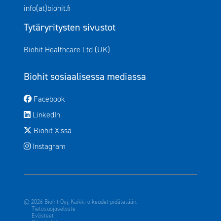
info(at)biohit.fi
Tytäryritysten sivustot
Avautuu uuteen ikkunaan
Biohit Healthcare Ltd (UK)
Biohit sosiaalisessa mediassa
Avautuu uuteen ikkunaan
Facebook
Avautuu uuteen ikkunaan
LinkedIn
Avautuu uuteen ikkunaan
Biohit X:ssä
Avautuu uuteen ikkunaan
Instagram
© 2026 Biohit Oyj, Kaikki oikeudet pidätetään.
Tietosuojaseloste
Evästeet