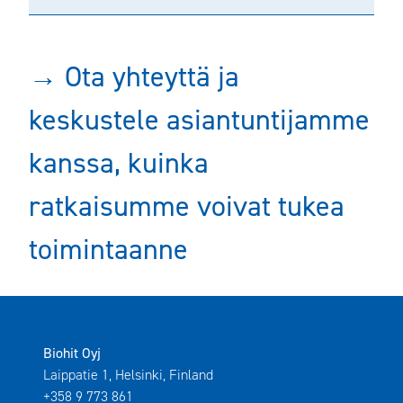
→ Ota yhteyttä ja
keskustele asiantuntijamme
kanssa, kuinka
ratkaisumme voivat tukea
toimintaanne
Biohit Oyj
Laippatie 1, Helsinki, Finland
+358 9 773 861