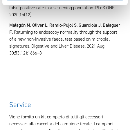
cancer screening reduces the fecal immunochemical test
false-positive rate in a screening population. PLoS ONE.
2020;15(12).
Malagón M, Oliver L, Ramió-Pujol S, Guardiola J, Balaguer
F
. Returning to endoscopy normality through the support
of a new non-invasive faecal test based on microbial
signatures. Digestive and Liver Disease. 2021 Aug
30;53(12):1666–8
Service
Viene fornito un kit completo di tutti gli accessori
necessari alla raccolta del campione fecale. I campioni