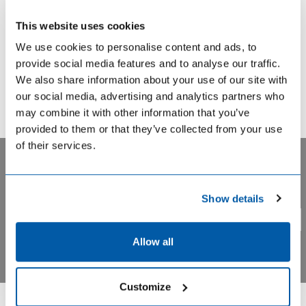
Alta precisione
: integra il FIT aumentandone la
specificità
This website uses cookies
Affidabilità
: gli studi di convalida supportano le
We use cookies to personalise content and ads, to
prestazioni diagnostiche del test*
provide social media features and to analyse our traffic.
Qualità
: Conformità alla normativa IVD per la
We also share information about your use of our site with
marcatura CE e alla Certificazione ISO 13485:2016
our social media, advertising and analytics partners who
dei Sistemi di gestione della Qualità.
may combine it with other information that you’ve
provided to them or that they’ve collected from your use
of their services.
Letteratura
Privacy notice. BIOHIT uses cookie based analytical systems
Malagón M, Ramió-Pujol S, Serrano M, Serra-Pagès M,
Show details
Amoedo J, Oliver L, et al
. Reduction of faecal
to track visitor activity across our pages, and we take your
immunochemical test false-positive results using a
privacy very seriously. Please confirm you are agree.
Yes
signature based on faecal bacterial markers. Aliment
No
Allow all
Pharmacol Ther 2019;49:1410–20. doi: 10.1111/apt.15251 .
Malagón M, Ramió-Pujol S, Serrano M, Amoedo J, Oliver L,
Customize
Bahí A, et al
. New fecal bacterial signature for colorectal