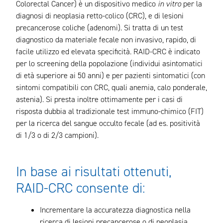
Colorectal Cancer) è un dispositivo medico
in vitro
per la
diagnosi di neoplasia retto-colico (CRC), e di lesioni
precancerose coliche (adenomi). Si tratta di un test
diagnostico da materiale fecale non invasivo, rapido, di
facile utilizzo ed elevata specificità. RAID-CRC è indicato
per lo screening della popolazione (individui asintomatici
di età superiore ai 50 anni) e per pazienti sintomatici (con
sintomi compatibili con CRC, quali anemia, calo ponderale,
astenia). Si presta inoltre ottimamente per i casi di
risposta dubbia al tradizionale test immuno-chimico (FIT)
per la ricerca del sangue occulto fecale (ad es. positività
di 1/3 o di 2/3 campioni).
In base ai risultati ottenuti,
RAID-CRC consente di:
Incrementare la accuratezza diagnostica nella
ricerca di lesioni precancerose o di neoplasia