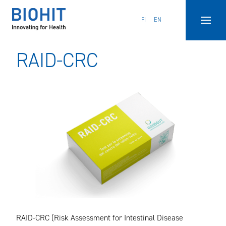
Hyppää
sisältöön
FI
EN
RAID-CRC
RAID-CRC (Risk Assessment for Intestinal Disease