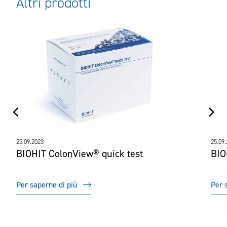
Altri prodotti
25.09.2023
25.09
BIOHIT ColonView® quick test
BIO
Per saperne di più
Per 