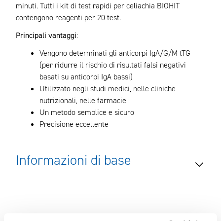
minuti. Tutti i kit di test rapidi per celiachia BIOHIT
contengono reagenti per 20 test.
Principali vantaggi
:
Vengono determinati gli anticorpi IgA/G/M tTG
(per ridurre il rischio di risultati falsi negativi
basati su anticorpi IgA bassi)
Utilizzato negli studi medici, nelle cliniche
nutrizionali, nelle farmacie
Un metodo semplice e sicuro
Precisione eccellente
Informazioni di base
La celiachia (Celiac Disease o CD) è un’enteropatia
caratterizzata da un’intolleranza permanente al glutine e
in particolare al suo frammento proteico gliadina. Quando