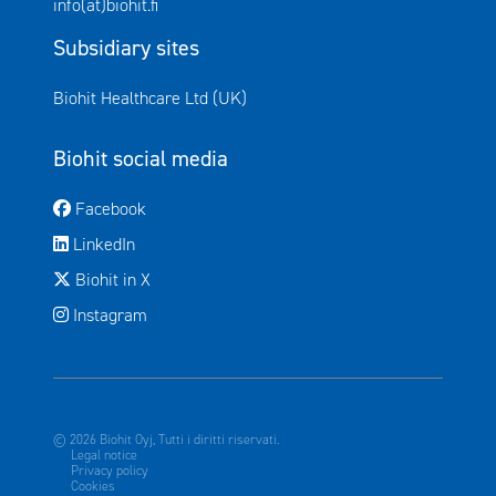
info(at)biohit.fi
Subsidiary sites
Avautuu uuteen ikkunaan
Biohit Healthcare Ltd (UK)
Biohit social media
Avautuu uuteen ikkunaan
Facebook
Avautuu uuteen ikkunaan
LinkedIn
Avautuu uuteen ikkunaan
Biohit in X
Avautuu uuteen ikkunaan
Instagram
© 2026 Biohit Oyj, Tutti i diritti riservati.
Legal notice
Privacy policy
Cookies